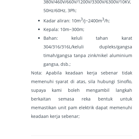
380V/460V/660V/1200V/3300V/6300V/10KV,
50Hz/60Hz, 3Ph;
3
3
Kadar aliran: 10m
/j~2400m
/h;
Kepala: 10m~300m;
Bahan: keluli tahan karat
304/316/316L/keluli dupleks/gangsa
timah/gangsa tanpa zink/nikel aluminium
gangsa, dsb.;
Nota: Apabila keadaan kerja sebenar tidak
memenuhi syarat di atas, sila hubungi Sinoflo,
supaya kami boleh mengambil langkah
berkaitan semasa reka bentuk untuk
memastikan unit pam elektrik dapat memenuhi
keadaan kerja sebenar;