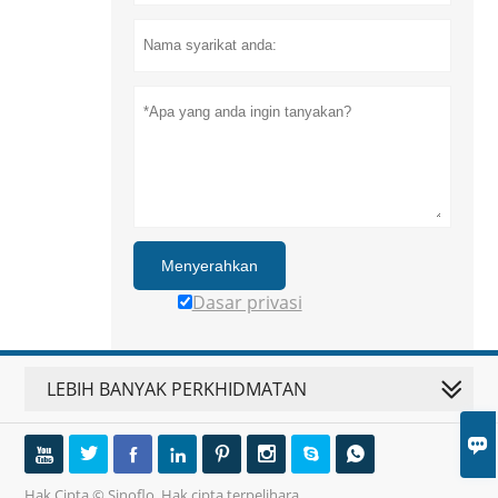
Menyerahkan
Dasar privasi
LEBIH BANYAK PERKHIDMATAN









Hak Cipta © Sinoflo. Hak cipta terpelihara