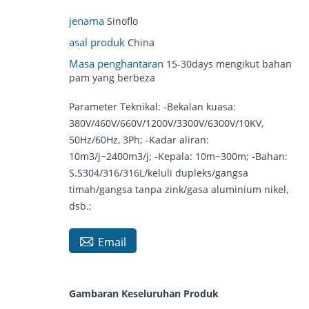
jenama
Sinoflo
asal produk
China
Masa penghantaran
15-30days mengikut bahan
pam yang berbeza
Parameter Teknikal: -Bekalan kuasa:
380V/460V/660V/1200V/3300V/6300V/10KV,
50Hz/60Hz, 3Ph; -Kadar aliran:
10m3/j~2400m3/j; -Kepala: 10m~300m; -Bahan:
S.S304/316/316L/keluli dupleks/gangsa
timah/gangsa tanpa zink/gasa aluminium nikel,
dsb.;

Email
Gambaran Keseluruhan Produk