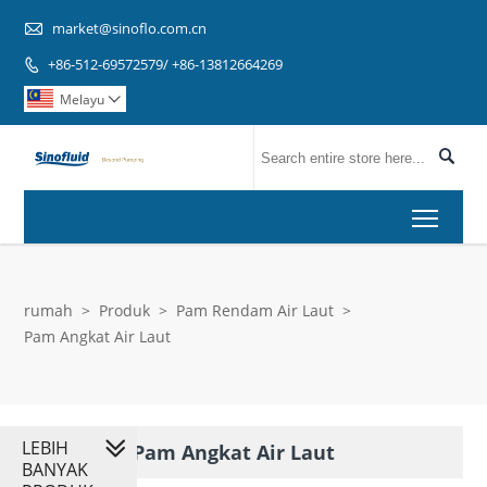

market@sinoflo.com.cn
+86-512-69572579/ +86-13812664269

Melayu


Toggl
rumah
>
Produk
>
Pam Rendam Air Laut
>
Pam Angkat Air Laut
LEBIH
Pam Angkat Air Laut
BANYAK