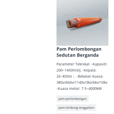
Pam Perlombongan
Sedutan Berganda
Parameter Teknikal: -Kapasiti:
200~1450m3/j; -Kepala:
26~850m； -Bekalan kuasa:
380v/660v/1140v/3kv/6kv/10kv
-Kuasa motor: 7.5~4000kW
pam perlombongan
pam lombong tenggelam