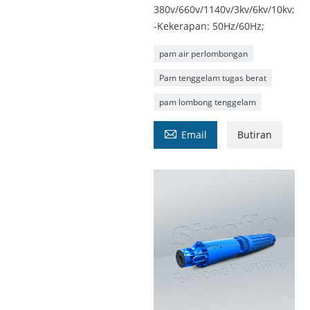
380v/660v/1140v/3kv/6kv/10kv;
-Kekerapan: 50Hz/60Hz;
pam air perlombongan
Pam tenggelam tugas berat
pam lombong tenggelam

Email
Butiran