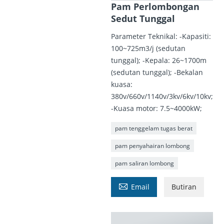
Pam Perlombongan
Sedut Tunggal
Parameter Teknikal: -Kapasiti:
100~725m3/j (sedutan
tunggal); -Kepala: 26~1700m
(sedutan tunggal); -Bekalan
kuasa:
380v/660v/1140v/3kv/6kv/10kv;
-Kuasa motor: 7.5~4000kW;
pam tenggelam tugas berat
pam penyahairan lombong
pam saliran lombong

Email
Butiran