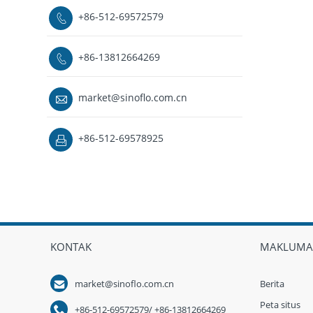
+86-512-69572579

+86-13812664269

market@sinoflo.com.cn

+86-512-69578925

KONTAK
MAKLUMA

market@sinoflo.com.cn
Berita
Peta situs

+86-512-69572579/ +86-13812664269