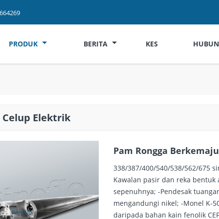
2664269
PRODUK
BERITA
KES
HUBUN
Celup Elektrik
Pam Rongga Berkemajua
338/387/400/540/538/562/675 si
Kawalan pasir dan reka bentuk 
sepenuhnya; -Pendesak tuanga
mengandungi nikel; -Monel K-500
daripada bahan kain fenolik CE