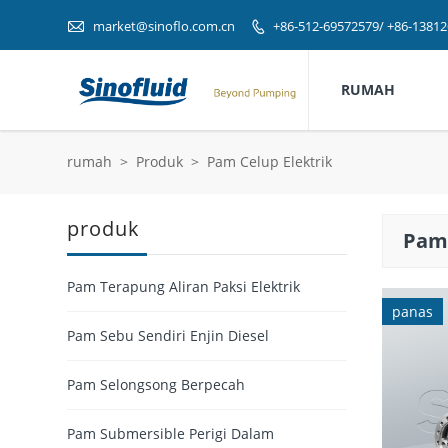

market@sinoflo.com.cn
+86-512-69572579/ +86-1381

RUMAH
rumah
>
Produk
>
Pam Celup Elektrik
produk
Pam 
Pam Terapung Aliran Paksi Elektrik
panas
Pam Sebu Sendiri Enjin Diesel
Pam Selongsong Berpecah
Pam Submersible Perigi Dalam