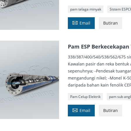
pam telaga minyak
Sistem ESPC

Email
Butiran
Pam ESP Berkecekapan 
338/387/400/540/538/562/675 si
Kawalan pasir dan reka bentuk 
sepenuhnya; -Pendesak tuanga
mengandungi nikel; -Monel K-500
daripada bahan kain fenolik CEF
Pam Celup Elektrik
pam sub angk

Email
Butiran