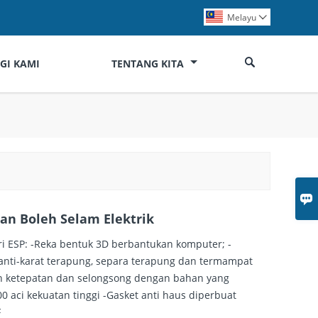
Melayu


GI KAMI
TENTANG KITA

n Boleh Selam Elektrik
ri ESP: -Reka bentuk 3D berbantukan komputer; -
anti-karat terapung, separa terapung dan termampat
n ketepatan dan selongsong dengan bahan yang
 aci kekuatan tinggi -Gasket anti haus diperbuat
F