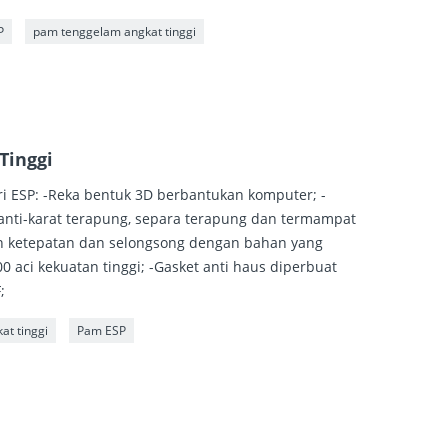
P
pam tenggelam angkat tinggi
Tinggi
ri ESP: -Reka bentuk 3D berbantukan komputer; -
anti-karat terapung, separa terapung dan termampat
n ketepatan dan selongsong dengan bahan yang
 aci kekuatan tinggi; -Gasket anti haus diperbuat
;
at tinggi
Pam ESP