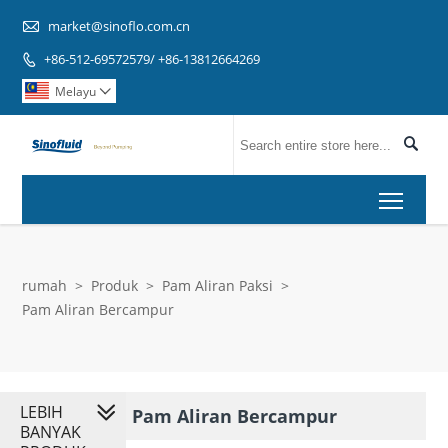

market@sinoflo.com.cn
+86-512-69572579/ +86-13812664269

Melayu


Toggl
rumah
>
Produk
>
Pam Aliran Paksi
>
Pam Aliran Bercampur
LEBIH
Pam Aliran Bercampur
BANYAK