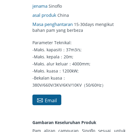
jenama
Sinoflo
asal produk
China
Masa penghantaran
15-30days mengikut
bahan pam yang berbeza
Parameter Teknikal:
-Maks. kapasiti：37m3/s;
-Maks. kepala：20m;
-Maks. alur keluar：4000mm;
-Maks. kuasa：1200kW;
-Bekalan kuasa：
380V/660V/3KV/6KV/10KV（50/60Hz）

Email
Gambaran Keseluruhan Produk
Pam aliran campuran Sinoflo sesuai untuk