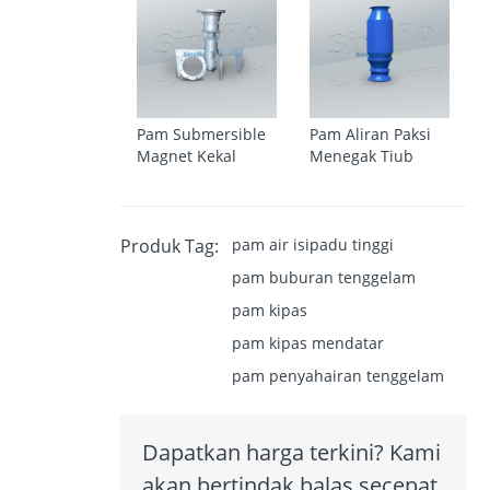
Pam Submersible
Pam Aliran Paksi
Magnet Kekal
Menegak Tiub
Produk Tag:
pam air isipadu tinggi
pam buburan tenggelam
pam kipas
pam kipas mendatar
pam penyahairan tenggelam
Dapatkan harga terkini? Kami
akan bertindak balas secepat