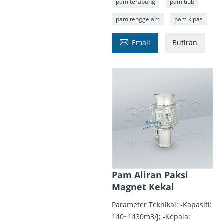
pam terapung
pam tiub
pam tenggelam
pam kipas

Email
Butiran
Pam Aliran Paksi
Magnet Kekal
Parameter Teknikal: -Kapasiti:
140~1430m3/j; -Kepala: