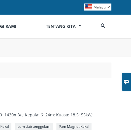
Melayu


GI KAMI
TENTANG KITA

140~1430m3/j; Kepala: 6~24m; Kuasa: 18.5~55kW;
Kekal
pam tiub tenggelam
Pam Magnet Kekal