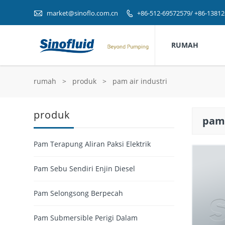

market@sinoflo.com.cn
+86-512-69572579/ +86-1381

RUMAH
rumah
>
produk
>
pam air industri
produk
pam 
Pam Terapung Aliran Paksi Elektrik
Pam Sebu Sendiri Enjin Diesel
Pam Selongsong Berpecah
Pam Submersible Perigi Dalam