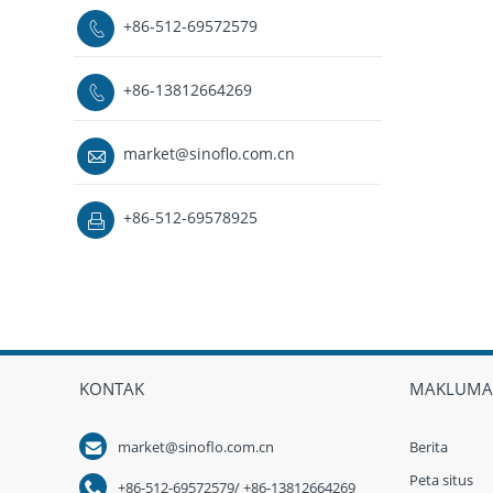
+86-512-69572579

+86-13812664269

market@sinoflo.com.cn

+86-512-69578925

KONTAK
MAKLUMA

market@sinoflo.com.cn
Berita
Peta situs

+86-512-69572579/ +86-13812664269